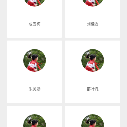
成雪梅
刘桂香
朱美娇
邵叶凡