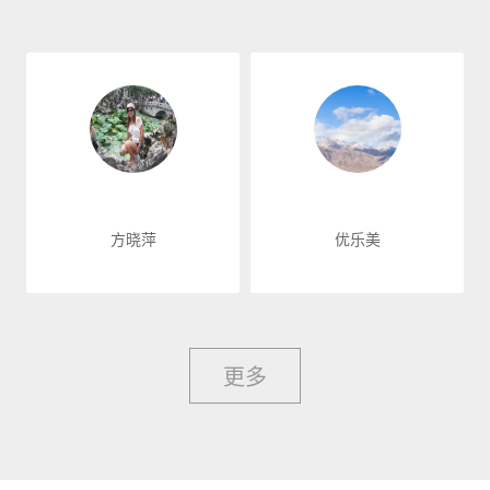
方晓萍
优乐美
更多