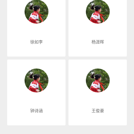
徐如李
杨涯晖
钟诗涵
王俊豪