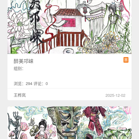
赛
醉美邛崃
组别：
浏览：294 评论：0
王桦岚
2025-12-02