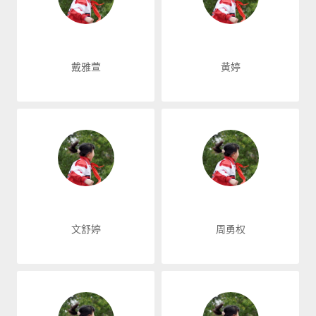
戴雅萱
黄婷
文舒婷
周勇权