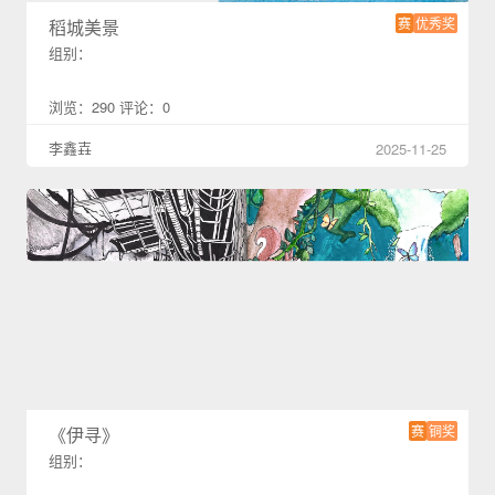
赛
优秀奖
稻城美景
组别：
浏览：290 评论：0
李鑫壵
2025-11-25
赛
铜奖
《伊寻》
组别：