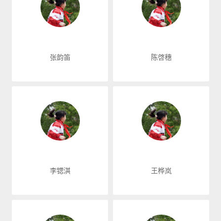
张韵笛
陈啓穗
李锶淇
王桦岚