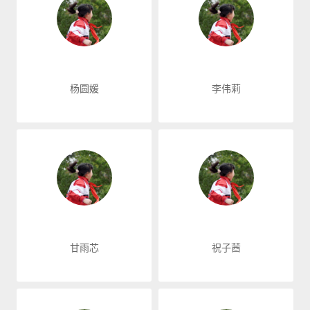
杨圆媛
李伟莉
甘雨芯
祝子莤