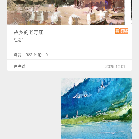
赛
铜奖
故乡的老寺庙
组别：
浏览：323 评论：0
卢宇然
2025-12-01