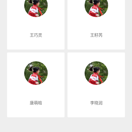
王巧灵
王籽芮
唐萌晗
李晓润