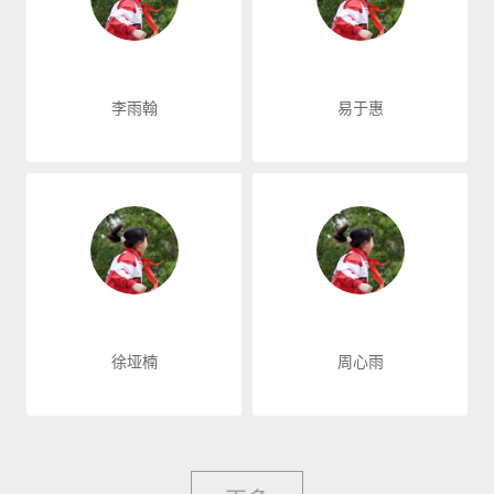
李雨翰
易于惠
徐垭楠
周心雨