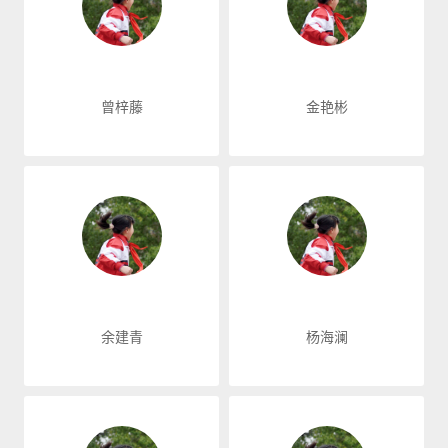
曾梓藤
金艳彬
余建青
杨海澜