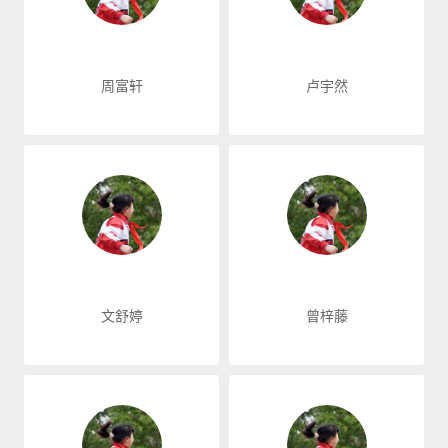
周富轩
卢宇然
文舒婷
曾梓藤