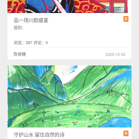
赛
品一场川韵盛宴
组别：
浏览：287 评论：0
陈啓穗
2025-12-02
赛
守护山水 留住自然的诗