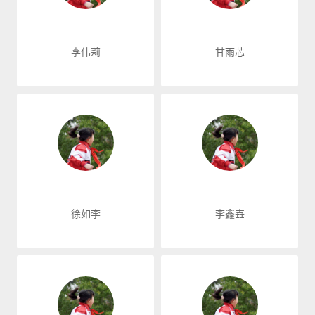
李伟莉
甘雨芯
徐如李
李鑫壵