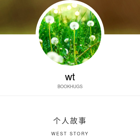
wt
BOOKHUGS
个人故事
WEST STORY