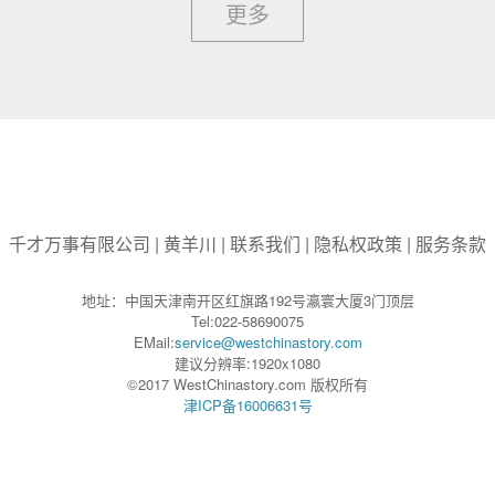
更多
千才万事有限公司
|
黄羊川
|
联系我们
|
隐私权政策
|
服务条款
地址：中国天津南开区红旗路192号瀛寰大厦3门顶层
Tel:022-58690075
EMail:
service@westchinastory.com
建议分辨率:1920x1080
©2017 WestChinastory.com 版权所有
津ICP备16006631号